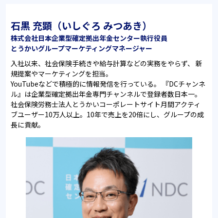
石黒 充顕（いしぐろ みつあき）
株式会社日本企業型確定拠出年金センター執行役員
とうかいグループマーケティングマネージャー
入社以来、社会保険手続きや給与計算などの実務をやらず、 新
規提案や
マーケティングを担当。
YouTubeなどで積極的に情報発信を行っている。 『DCチャンネ
ル』は
企業型確定拠出年金専門チャンネルで登録者数日本一。
社会保険労務士法人とうかいコーポレートサイト月間アクティ
ブユーザー
10万人以上。10年で売上を20倍にし、グループの成
長に貢献。