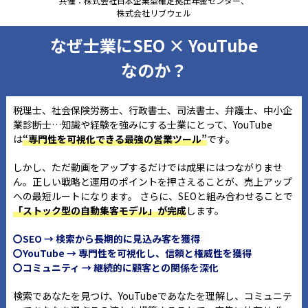
共催：株式会社日本企業型確定拠出年金センター、
株式会社リブウェル
なぜ士業にSEO × YouTube
なのか？
税理士、社会保険労務士、行政書士、司法書士、弁護士、中小企
業診断士…知識や経験を強みにする士業にとって、YouTube
は
“専門性を可視化できる最強の営業ツール”
です。
しかし、ただ動画をアップするだけでは成果にはつながりませ
ん。正しい戦略と運用のポイントを押さえることが、売上アップ
への最短ルートになります。 さらに、SEOと組み合わせることで
「ストック型の自動集客モデル」が完成
します。
〇SEO → 検索から長期的に見込み客を獲得
〇YouTube → 専門性を可視化し、信頼と権威性を獲得
〇コミュニティ → 継続的に顧客との関係を深化
検索であなたを見つけ、YouTubeであなたを理解し、コミュニテ