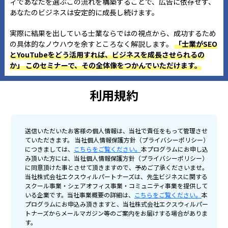
ィであなたを選ぶこの流れを構築することで、広告に依存せず、
あなたのビジネスは安定的に成長し続けます。
実際に結果を出している士業ならではの視点から、成功するため
の具体的なノウハウを余すところなく解説します。
「士業がSEO
とYouTubeをどう活用すれば、ビジネスを成長させられるの
か」 このセミナーで、その全体像をつかんでいただけます。
利用規約
送信いただいたお客様の個人情報は、当社で責任をもって管理させ
ていただきます。 当社個人情報保護方針（プライバシーポリシー）
につきましては、
こちらをご覧ください。
本プログラムにお申し込
み頂いた方には、当社個人情報保護方針（プライバシーポリシー）
に同意頂けた事とさせて頂きますので、予めご了承くださいませ。
当社株式会社エクスウィルパートナーズは、先生ビジネスに関する
スクール事業・シェアオフィス事業・コミュニティ事業を提供して
いる企業です。当社事業概要の詳細は、
こちらをご覧ください。
本
プログラムにお申込み頂きますと、当社株式会社エクスウィルパー
トナーズからメールマガジン等のご案内をお届けする場合がありま
す。