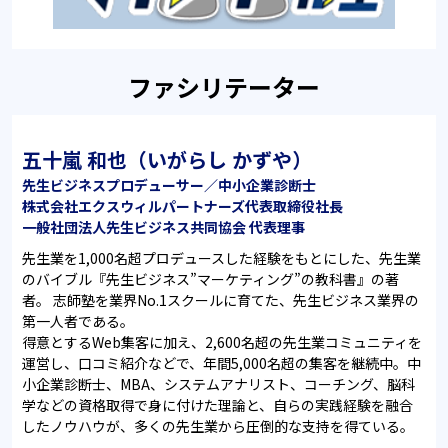
ファシリテーター
五十嵐 和也（いがらし かずや）
先生ビジネスプロデューサー／中小企業診断士
株式会社エクスウィルパートナーズ代表取締役社長
一般社団法人先生ビジネス共同協会 代表理事
先生業を1,000名超プロデュースした経験をもとにした、
先生業
のバイブル『先生ビジネス”マーケティング”の教科書』の著
者。
志師塾を業界No.1スクールに育てた、先生ビジネス業界の
第一人者である。
得意とするWeb集客に加え、2,600名超の先生業コミュニティを
運営し、
口コミ紹介などで、年間5,000名超の集客を継続中。中
小企業診断士、MBA、
システムアナリスト、コーチング、脳科
学などの資格取得で身に付けた理論と、
自らの実践経験を融合
したノウハウが、多くの先生業から圧倒的な支持を得ている。