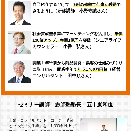
自己紹介するだけで、
9割の確率で仕事が獲得
で
（研修講師 小野寺誠さん）
きるように
社会貢献型事業にマーケティングを活用し、
単価
（シニアライフ
150倍アップ、
年商1億円
を突破
カウンセラー 小番一弘さん）
開業１年半前から商品開発・集客の仕組みづくり
（経営
に取り組み、
開業半年で
年収1700万円超
コンサルタント 田中順さん）
セミナー講師 志師塾塾長 五十嵐和也
士業・コンサルタント・コーチ・講師
といった「先生業」を、1,000名以上
プ