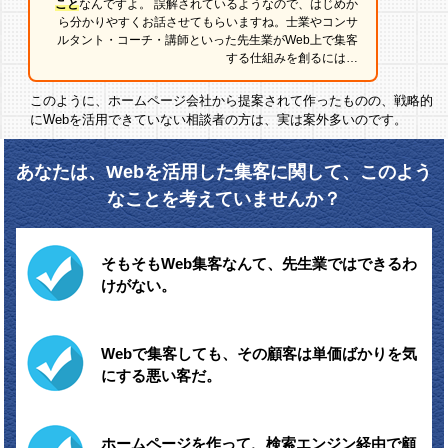
こと
なんですよ。
誤解されているようなので、はじめか
ら分かりやすくお話させてもらいますね。
士業やコンサ
ルタント・コーチ・講師といった先生業が
Web上で集客
する仕組みを創るには…
このように、ホームページ会社から提案されて作ったものの、
戦略的
にWebを活用できていない相談者の方は、実は案外多いのです。
あなたは、Webを活用した集客に関して、
このよう
なことを考えていませんか？
そもそもWeb集客なんて、先生業ではできるわ
けがない。
Webで集客しても、その顧客は単価ばかりを気
にする悪い客だ。
ホームページを作って、検索エンジン経由で顧