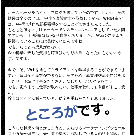
ホームページをつくり、ブログを書いていたのです。しかし、その
効果は全くのゼロ。
中小企業診断士を取得してから、Web経由で
は、4年間で1件も顧客獲得をすることができませんでした。
もともと僕は大手ITメーカーでシステムエンジニアをしていた人間
ですから、
IT知識にはかなり自信がありました。
Webシステムを
構築していることには長けていたんですね。
でも、ちっとも成果が出ない。
Web構築に投じた費用と時間はかなりの量になったにもかかわら
ず、ですよ。
今でこそ、Webを通じてクライアントを獲得することができていま
すが、昔は全く集客ができない。
そのため、異業種交流会に顔を出
したり、下請け仕事をたくさんこなしたりしていたのです。
でも、思うように仕事が取れない。仕事が取れても単価がすごく安
い。
貯金はどんどん減っていき、借金を重ねたこともありました。
こうした状況を何とかしようと、あらゆるマーケティングやセール
スの方法を研究し、先生業の集客に
成功している人の話を聞きに行