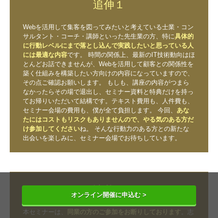
追伸１
Webを活用して集客を図ってみたいと考えている士業・コン
サルタント・コーチ・講師といった先生業の方、特に
具体的
に行動レベルにまで落とし込んで実践したいと思っている人
には最適な内容
です。
時間の関係上、最新のIT技術動向はほ
とんどお話できませんが、Webを活用して顧客との関係性を
築く仕組みを構築したい方向けの内容になっていますので、
その点ご確認お願いします。
もしも、講座の内容がつまら
なかったらその場で退出し、セミナー資料と特典だけを持っ
てお帰りいただいて結構です。テキスト費用も、人件費も、
セミナー会場の費用も、僕が全て負担します。 今回、
あな
たにはコストもリスクもありませんので、やる気のある方だ
け参加してください
ね。 そんな行動力のある方との新たな
出会いを楽しみに、セミナー会場でお待ちしています。
追伸２
オンライン開催に申込む >
本セミナーは、
同業の方のご参加をお断りしております
。志