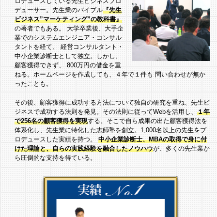
ロデュースしている先生ビジネスプロ
デューサー。先生業のバイブル
『先生
ビジネス”マーケティング”の教科書』
の著者でもある。
大学卒業後、大手企
業でのシステムエンジニア・コンサル
タントを経て、
経営コンサルタント・
中小企業診断士として独立。しかし、
顧客獲得できず、
800万円の借金を重
ねる。ホームページを作成しても、４年で１件も
問い合わせが無か
ったことも。
その後、顧客獲得に成功する方法について独自の研究を重ね、先生ビ
ジネスで
成功する法則を発見。その法則に従ってWebを活用し、
１年
で256名の顧客
獲得を実現
する。そこで自ら成果の出た顧客獲得法を
体系化し、先生業に特化
した志師塾を創立。1,000名以上の先生をプ
ロデュースした実績を持つ。
中小企業診断士、MBAの取得で身に付
けた理論と、自らの実践経験を融合した
ノウハウ
が、多くの先生業か
ら圧倒的な支持を得ている。