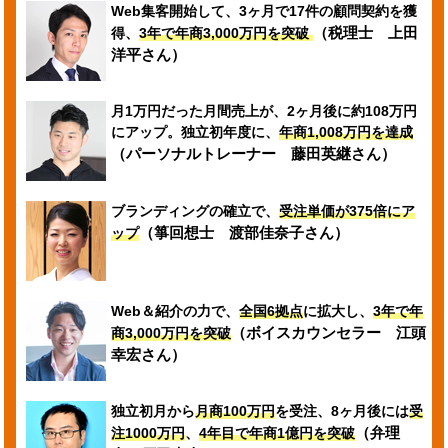
Web集客開始して、3ヶ月で17件の顧問契約を獲
（税理士 上田
得、
3年で年商3,000万円を突破
洋平さん）
月1万円だった月間売上が、2ヶ月後に約108万円
にアップ。
独立初年度に、
年商1,008万円を達成
（パーソナルトレーナー 藤田英継さん）
ブランディングの確立で、
受注単価が375倍にア
（箏回想士 渡部佳奈子さん）
ップ
Web＆紹介の力で、
全国6拠点
に拡大し、
3年で年
（ボイスカウンセラー 江頭
商3,000万円を突破
幸宏さん）
独立初月から
月商100万円
を受注、8ヶ月後には
受
（弁理
注1000万円
、
4年目で年商1億円を突破