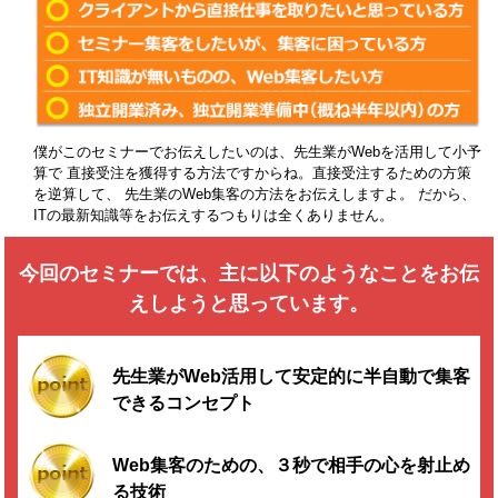
僕がこのセミナーでお伝えしたいのは、先生業がWebを活用して小予
算で
直接受注を獲得する方法ですからね。直接受注するための方策
を逆算して、
先生業のWeb集客の方法をお伝えしますよ。
だから、
ITの最新知識等をお伝えするつもりは全くありません。
今回のセミナーでは、主に以下のようなことを
お伝
えしようと思っています。
先生業がWeb活用して安定的に半自動で集客
できるコンセプト
Web集客のための、３秒で相手の心を射止め
る技術