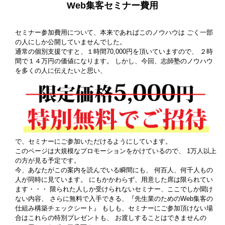
Web集客セミナー費用
セミナー参加費用について、本来であればこのノウハウは ごく一部
の人にしか公開していませんでした。
通常の個別支援ですと、１時間70,000円を頂いていますので、 ２時
間で１４万円の価値になります。 しかし、今回、志師塾のノウハウ
を多くの人に伝えたいと思い、
で、セミナーにご参加いただけるようにしています。
このページは大規模なプロモーションをかけているので、 1万人以上
の方が見る予定です。
今、あなたがこの案内を読んでいる瞬間にも、 何百人、何千人もの
人が同時に見ています。
にもかかわらず、用意した席は限られてい
ます・・・
限られた人しか受けられないセミナー、ここでしか聞け
ない内容、
さらに無料で入手できる、『先生業のためのWeb集客の
仕組み構築チェックシート』
もしも、セミナーにご参加頂けない場
合はこれらの特別プレゼントも、
お渡しすることはできませんの