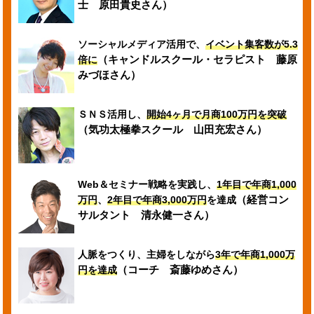
士 原田貴史さん）
ソーシャルメディア活用で、
イベント集客数が5.3
（キャンドルスクール・セラピスト 藤原
倍に
みづほさん）
ＳＮＳ活用し、
開始4ヶ月で月商100万円を突破
（気功太極拳スクール 山田充宏さん）
Web＆セミナー戦略を実践し、
1年目で年商1,000
（経営コン
万円
、
2年目で年商3,000万円
を達成
サルタント 清永健一さん）
人脈をつくり、主婦をしながら
3年で年商1,000万
（コーチ 斎藤ゆめさん）
円を達成