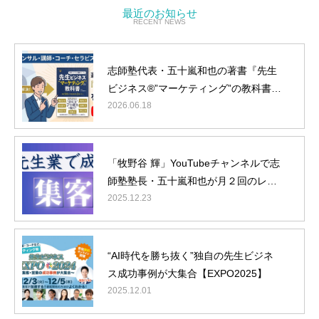
最近のお知らせ
RECENT NEWS
志師塾代表・五十嵐和也の著書『先生
ビジネス®”マーケティング”の教科書』
がYouTube「学識サロン」で紹介され
2026.06.18
ました
「牧野谷 輝」YouTubeチャンネルで志
師塾塾長・五十嵐和也が月２回のレギ
ュラー出演決定
2025.12.23
“AI時代を勝ち抜く”独自の先生ビジネ
ス成功事例が大集合【EXPO2025】
2025.12.01