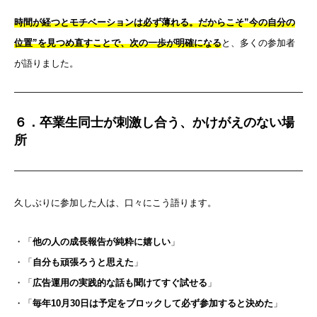
講座を探す
時間が経つとモチベーションは必ず薄れる。だからこそ”今の自分の
活躍する卒業生・受講生
位置”を見つめ直すことで、次の一歩が明確になる
と、多くの参加者
お役立ち情報
が語りました。
お問い合わせ
６．卒業生同士が刺激し合う、かけがえのない場
所
TEL:03-5937-2346
久しぶりに参加した人は、口々にこう語ります。
・「
他の人の成長報告が純粋に嬉しい
」
・「
自分も頑張ろうと思えた
」
・「
広告運用の実践的な話も聞けてすぐ試せる
」
・「
毎年10月30日は予定をブロックして必ず参加すると決めた
」