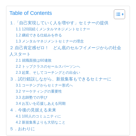
Table of Contents
１.「自己実現していく人を増やす」セミナーの提供
1.1 120回続くメンタルマネジメントセミナー
1.2 継続できる仕組みを作る
1.3 メンタルマネジメントセミナーの理念
２.自己肯定感ゼロ！ どん底のセルフイメージからの社会
人スタート
2.1 就職面接は60連敗
2.2 トップクラスのセールスパーソンへ
2.3 起業、そしてコーチングとの出会い
３．試行錯誤しながら、新規集客もできるセミナーに
3.1 コーチングからセミナー形式へ
3.2 マーケティングの重要性
3.3 志師塾での学び
3.4 お互いを応援しあえる同期
４．今後の見据える未来
4.1 100人のコミュニティに
4.2 新規集客よりも大切なこと
５．おわりに