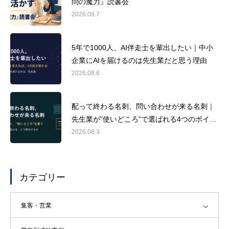
問の魔力』読書会
2026.08.7
5年で1000人、AI伴走士を輩出したい｜中小
企業にAIを届けるのは先生業だと思う理由
2026.08.6
配って終わる名刺、問い合わせが来る名刺｜
先生業が”使いどころ”で選ばれる4つのポイン
ト
2026.08.3
カテゴリー
集客・営業