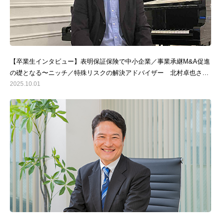
【卒業生インタビュー】表明保証保険で中小企業／事業承継M&A促進
の礎となる〜ニッチ／特殊リスクの解決アドバイザー 北村卓也さ
ん〜
2025.10.01