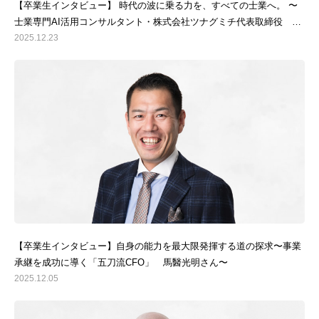
【卒業生インタビュー】 時代の波に乗る力を、すべての士業へ。 〜
士業専門AI活用コンサルタント・株式会社ツナグミチ代表取締役 西
田明（にしだあきら）さん〜
2025.12.23
【卒業生インタビュー】自身の能力を最大限発揮する道の探求〜事業
承継を成功に導く「五刀流CFO」 馬醫光明さん〜
2025.12.05