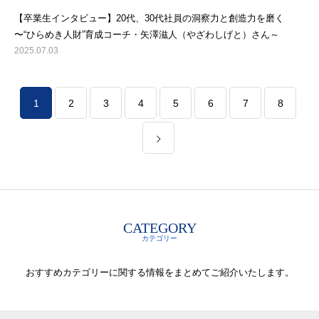
【卒業生インタビュー】20代、30代社員の洞察力と創造力を磨く
〜“ひらめき人財”育成コーチ・矢澤滋人（やざわしげと）さん～
2025.07.03
1
2
3
4
5
6
7
8
CATEGORY
カテゴリー
おすすめカテゴリーに関する情報をまとめてご紹介いたします。