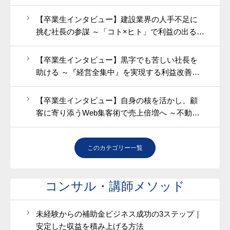
【卒業生インタビュー】建設業界の人手不足に
挑む社長の参謀 ～「コト×ヒト」で利益の出る組
織をつくる 桒原徹也（くわばら てつや）さん～
【卒業生インタビュー】黒字でも苦しい社長を
助ける ～『経営全集中』を実現する利益改善コ
ンサルタント～ 住川大介さん
【卒業生インタビュー】自身の核を活かし、顧
客に寄り添うWeb集客術で売上倍増へ ～不動産
鑑定士・坂田一郎さん～
このカテゴリー一覧
コンサル・講師メソッド
未経験からの補助金ビジネス成功の3ステップ｜
安定した収益を積み上げる方法