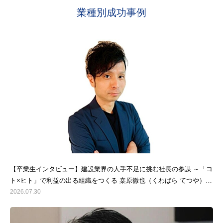
業種別成功事例
【卒業生インタビュー】建設業界の人手不足に挑む社長の参謀 ～「コ
ト×ヒト」で利益の出る組織をつくる 桒原徹也（くわばら てつや）さ
ん～
2026.07.30