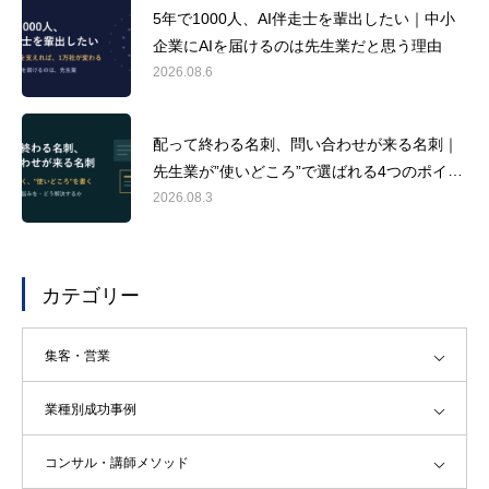
5年で1000人、AI伴走士を輩出したい｜中小
企業にAIを届けるのは先生業だと思う理由
2026.08.6
配って終わる名刺、問い合わせが来る名刺｜
先生業が”使いどころ”で選ばれる4つのポイン
ト
2026.08.3
カテゴリー
集客・営業
業種別成功事例
コンサル・講師メソッド