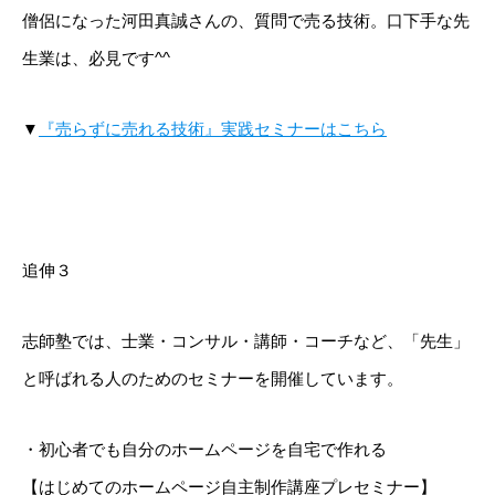
志師塾の特徴
僧侶になった河田真誠さんの、質問で売る技術。口下手な先
講座を探す
生業は、必見です^^
活躍する卒業生・受講生
▼
『売らずに売れる技術』実践セミナーはこちら
お役立ち情報
お問い合わせ
追伸３
TEL:03-5937-2346
志師塾では、士業・コンサル・講師・コーチなど、「先生」
と呼ばれる人のためのセミナーを開催しています。
・初心者でも自分のホームページを自宅で作れる
【はじめてのホームページ自主制作講座プレセミナー】