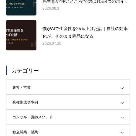
先生業が”使いどころ”で選ばれる4つのポイン
ト
2026.08.3
僕がAIで生産性を25％上げた話｜自社の効率
化が、そのまま商品になる
2026.07.30
カテゴリー
集客・営業
業種別成功事例
コンサル・講師メソッド
独立開業・起業