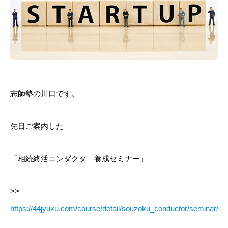
志師塾の川口です。
先日ご案内した
「相続終活コンダクタ―養成セミナー」
>>
https://44jyuku.com/course/detail/souzoku_conductor/seminar/