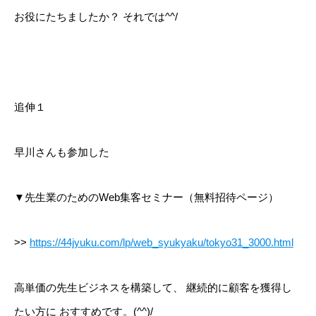
お役にたちましたか？
それでは^^/
TEL:03-5937-2346
追伸１
早川さんも参加した
▼先生業のためのWeb集客セミナー（無料招待ページ）
>>
https://44jyuku.com/lp/web_syukyaku/tokyo31_3000.html
高単価の先生ビジネスを構築して、
継続的に顧客を獲得し
たい方に
おすすめです。(^^)/